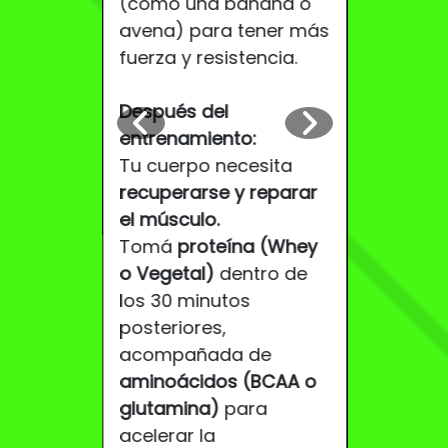
(como una banana o
idos
avena) para tener más
2️⃣
No res
fuerza y resistencia.
dosis.
eínas con
ón
y bajo
👉 Más n
Después del
úcar.
mejor. Se
omar “la
entrenamiento:
indicacio
ue se
Tu cuerpo necesita
producto
a tus
recuperarse y reparar
el músculo.
3️⃣
Tomarl
Tomá
proteína (Whey
constanc
o Vegetal)
dentro de
👉 Los re
los 30 minutos
llegan co
posteriores,
no con u
acompañada de
aminoácidos (BCAA o
4️⃣
No hid
glutamina)
para
descansa
acelerar la
👉 El des