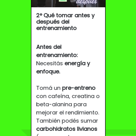
oteína
2° Qué tomar antes y
3°
Errore
ende de
después del
usar sup
entrenamiento
Los supl
Antes del
potencia
a:
Whey
entrenamiento:
resultad
absorción
Necesitás
energía y
hacen ma
ácidos).
enfoque.
Evitá est
intolerante
querés v
teína
Tomá un
pre-entreno
cambio
 arroz o
con cafeína, creatina o
beta-alanina para
n
1️⃣
Usarlo
eína de
mejorar el rendimiento.
buena al
También podés sumar
👉 La ba
carbohidratos livianos
una dieta
:
caseína