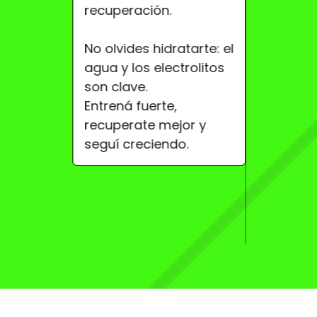
recuperación.
agua tam
parte del
No olvides hidratarte: el
agua y los electrolitos
5️⃣
No con
son clave.
profesion
Entrená fuerte,
👉 Cada 
recuperate mejor y
necesidad
seguí creciendo.
Recordá: 
suplemen
aliados, 
reemplaz