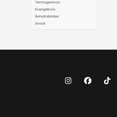
Termogenicos
Energeticos
Rehidratantes
Snack