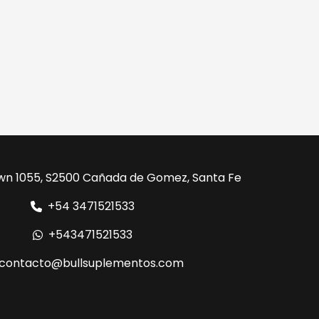
wn 1055, S2500 Cañada de Gomez, Santa Fe
+54 3471521533
+543471521533
contacto@bullsuplementos.com