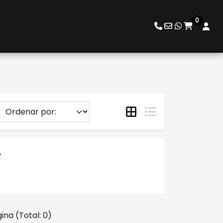
0
.
ina (Total: 0)