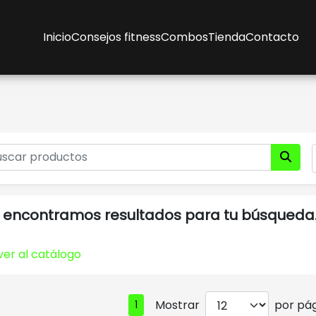
Inicio
Consejos fitness
Combos
Tienda
Contacto
 encontramos resultados para tu búsqueda
ver al catálogo
Mostrar
por pág
1