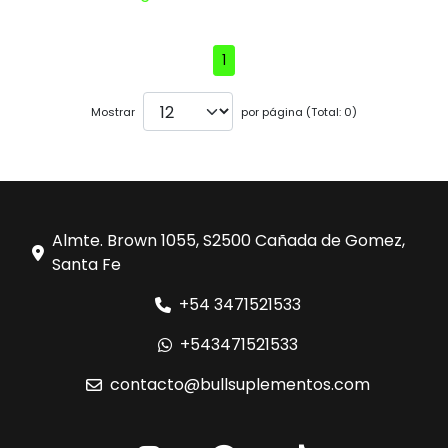
1
Mostrar
por página (Total: 0)
Almte. Brown 1055, S2500 Cañada de Gomez,
Santa Fe
+54 3471521533
+543471521533
contacto@bullsuplementos.com